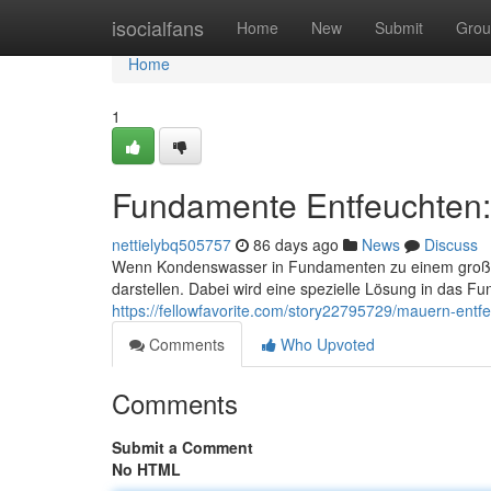
Home
isocialfans
Home
New
Submit
Grou
Home
1
Fundamente Entfeuchten: 
nettielybq505757
86 days ago
News
Discuss
Wenn Kondenswasser in Fundamenten zu einem großen P
darstellen. Dabei wird eine spezielle Lösung in das Fu
https://fellowfavorite.com/story22795729/mauern-entfe
Comments
Who Upvoted
Comments
Submit a Comment
No HTML