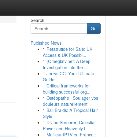
Search
Go
Published News
1
Retatrutide for Sale: UK
Access & UK Possibi...
1
{Omeglatv.net: A Deep
Investigation into the ...
1
Jerrys CC: Your Ultimate
Guide
1
Critical frameworks for
building successful org...
1
Ostéopathe : Soulager vos
douleurs naturellement
1
Bali Braids: A Tropical Hair
Style
1
Divine Sorcerer: Celestial
Power and Heavenly L...
1
Meilleur IPTV en France :