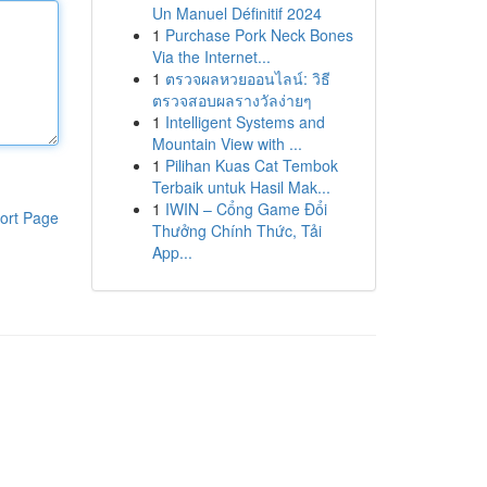
Un Manuel Définitif 2024
1
Purchase Pork Neck Bones
Via the Internet...
1
ตรวจผลหวยออนไลน์: วิธี
ตรวจสอบผลรางวัลง่ายๆ
1
Intelligent Systems and
Mountain View with ...
1
Pilihan Kuas Cat Tembok
Terbaik untuk Hasil Mak...
1
IWIN – Cổng Game Đổi
ort Page
Thưởng Chính Thức, Tải
App...