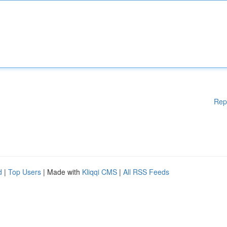
Rep
d
|
Top Users
| Made with
Kliqqi CMS
|
All RSS Feeds