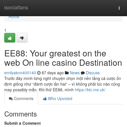
Home
isocialfans
Togg
navi
Home
1
EE88: Your greatest on the
web On line casino Destination
emilyaknn400140
87 days ago
News
Discuss
Trước đây mình từng nghĩ chuyện chọn một nền tảng cá cược ổn
định giống như “đánh cược lần hai” – vì không phải lúc nào cũng
may possibly mắn. Khi thử EE88, mình
https://ktc.me.uk/
Comments
Who Upvoted
Comments
Submit a Comment