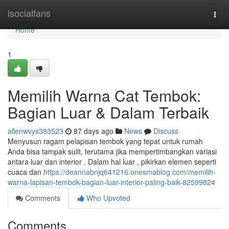
Home
isocialfans
Togg
navi
Home
1
Memilih Warna Cat Tembok:
Bagian Luar & Dalam Terbaik
allenwvyx383523
87 days ago
News
Discuss
Menyusun ragam pelapisan tembok yang tepat untuk rumah
Anda bisa tampak sulit, terutama jika mempertimbangkan variasi
antara luar dan interior . Dalam hal luar , pikirkan elemen seperti
cuaca dan
https://deannabnjq641216.onesmablog.com/memilih-
warna-lapisan-tembok-bagian-luar-interior-paling-baik-82599824
Comments
Who Upvoted
Comments