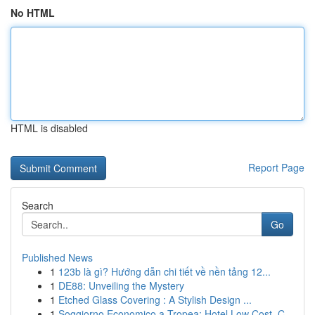
No HTML
HTML is disabled
Report Page
Search
Go
Published News
1
123b là gì? Hướng dẫn chi tiết về nền tảng 12...
1
DE88: Unveiling the Mystery
1
Etched Glass Covering : A Stylish Design ...
1
Soggiorno Economico a Tropea: Hotel Low Cost, C...