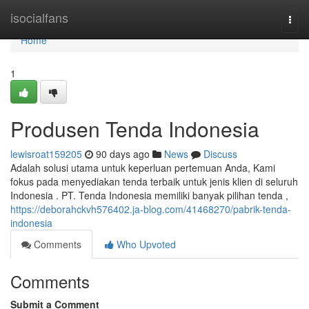
Home
isocialfans
Togg
navi
Home
1
Produsen Tenda Indonesia
lewisroat159205
90 days ago
News
Discuss
Adalah solusi utama untuk keperluan pertemuan Anda, Kami
fokus pada menyediakan tenda terbaik untuk jenis klien di seluruh
Indonesia . PT. Tenda Indonesia memiliki banyak pilihan tenda ,
https://deborahckvh576402.ja-blog.com/41468270/pabrik-tenda-
indonesia
Comments
Who Upvoted
Comments
Submit a Comment