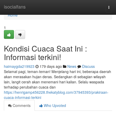
Home
isocialfans
Togg
navi
Home
1
Kondisi Cuaca Saat Ini :
Informasi terkini!
haimaygda219923
179 days ago
News
Discuss
Selamat pagi, teman-teman! Menjelang hari ini, beberapa daerah
akan merasakan hujan deras. Sedangkan di sebagian wilayah
lain, langit cerah akan menemani hari kalian. Selalu waspada
terhadap perubahan cuaca dan
https://henrigamp456228.thekatyblog.com/37945393/prakiraan-
cuaca-informasi-terkini
Comments
Who Upvoted