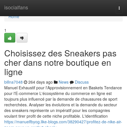
Home
isocialfans
Togg
navi
Home
1
Choisissez des Sneakers pas
cher dans notre boutique en
ligne
billna7048
264 days ago
News
Discuss
Manuel Exhaustif pour l'Approvisionnement en Baskets Tendance
pour l'E-commerce L'écosystème du commerce en ligne est
toujours plus influencé par la demande de chaussures de sport
recherchées. Analyser les évolutions et la demande du secteur
des sneakers représente un impératif pour les compagnies
voulant tirer profit de cette niche profitable. L'identification
https://manuelfbyog.like-blogs.com/38290427/profitez-de-nike-air-