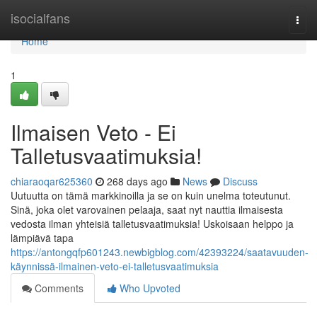
Home
isocialfans
Togg
navi
Home
1
Ilmaisen Veto - Ei
Talletusvaatimuksia!
chiaraoqar625360
268 days ago
News
Discuss
Uutuutta on tämä markkinoilla ja se on kuin unelma toteutunut.
Sinä, joka olet varovainen pelaaja, saat nyt nauttia ilmaisesta
vedosta ilman yhteisiä talletusvaatimuksia! Uskoisaan helppo ja
lämpiävä tapa
https://antongqfp601243.newbigblog.com/42393224/saatavuuden-
käynnissä-ilmainen-veto-ei-talletusvaatimuksia
Comments
Who Upvoted