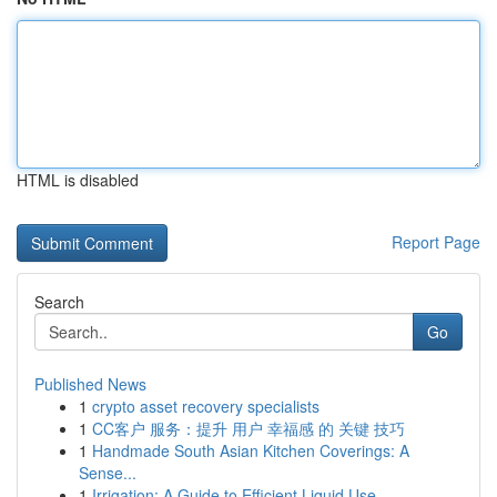
HTML is disabled
Report Page
Search
Go
Published News
1
crypto asset recovery specialists
1
CC客户 服务：提升 用户 幸福感 的 关键 技巧
1
Handmade South Asian Kitchen Coverings: A
Sense...
1
Irrigation: A Guide to Efficient Liquid Use