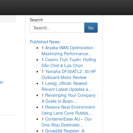
Search
Go
Published News
1
Aryaka WAN Optimization:
Maximizing Performance...
1
Casino Trực Tuyến: Hướng
Dẫn Chơi & Lựa Chọn
1
Yamaha DF30ATL2: 30 HP
Outboard Motor Review
at-
1
Letstg_official: Newest
Recent Latest Updates a...
1
Revamping Your Company :
A Guide to Busin...
1
Restore Neat Environment
Using Lane Cove Rubbis...
1
ContainerEase AU – Our
One-Stop Destinatio...
1
Grow268 Register: A