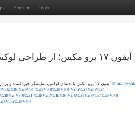
ps
Register
Login
کس تا پردازنده قدرتمند، تحلیل
آیفون ۱۷ پرو مکس با بدنه‌ای لوکس، نمایشگر خیره‌کننده و پردازنده فوق‌سریع، عملکردی بی‌نقص دارد و قیمت آن متناسب با
https://resal
a2%db%8c%d9%81%d9%88%d9%86-%db%b1%db%b7-
%d8%af%d8%b1-%d8%a7%db%8c%d8%b1%d8%a7%d9%86-
d8%aa%d8%9f/