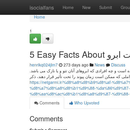
Home
isocialfans
Home
New
Submit
Grou
Home
1
henrikq024jlm7
273 days ago
News
Discuss
ده است و چه افرادی که ابروهای آنان تتو و یا نازک می باشد
ملی که ممکن است زمان پیوند را تحت تأثیر قرار دهند، ذکر
https://netgarmi.ir/%d8%a8%d8%b9%d8%af-%d8
%d8%a7%d8%a8%d8%b1%d9%88-%da%86%d9%87-
%d8%aa%d8%ac%d8%b1%d8%a8%d9%87-%d9%88
Comments
Who Upvoted
Comments