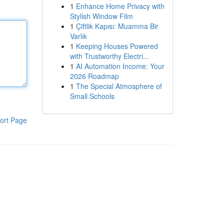
1
Enhance Home Privacy with
Stylish Window Film
1
Çiftlik Kapısı: Muamma Bir
Varlık
1
Keeping Houses Powered
with Trustworthy Electri...
1
AI Automation Income: Your
2026 Roadmap
1
The Special Atmosphere of
Small Schools
ort Page