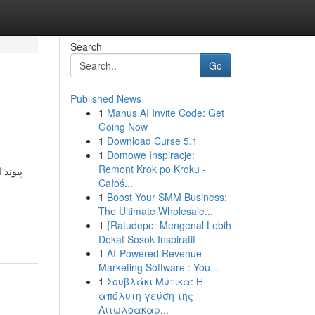
Search
Go
Published News
1
Manus AI Invite Code: Get
Going Now
1
Download Curse 5.1
1
Domowe Inspiracje:
Remont Krok po Kroku -
پیوند.
Całoś...
1
Boost Your SMM Business:
The Ultimate Wholesale...
1
{Ratudepo: Mengenal Lebih
Dekat Sosok Inspiratif
1
AI-Powered Revenue
Marketing Software : You...
1
Σουβλάκι Μύτικα: Η
απόλυτη γεύση της
Αιτωλοακαρ...