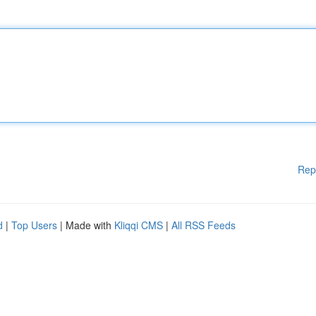
Rep
d
|
Top Users
| Made with
Kliqqi CMS
|
All RSS Feeds