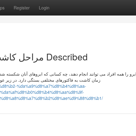
ps
Register
Login
5 Easy Facts About مراحل کاشت ابرو Described
 ابرو را همه افراد می توانند انجام دهند، چه کسانی که ابروهای آنان شکسته ش
زمان کاشت به فاکتورهای مختلفی بستگی دارد. در زیر عوا
%a7%d8%b2-%da%a9%d8%a7%d8%b4%d8%aa-
%da%af%d8%b0%d8%b4%d8%aa%d8%9f-
-%d8%a8%d8%a7%d8%b2%d8%ae%d9%88%d8%b1/