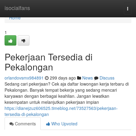
Home
isocialfans
Togg
navi
Home
1
Pekerjaan Tersedia di
Pekalongan
orlandovsmx984891
299 days ago
News
Discuss
Sedang cari pekerjaan? Cek aja daftar lowongan kerja terbaru di
Pekalongan. Banyak tempat bekerja yang sedang mencari
karyawan dengan berbagai keahlian. Jangan lewatkan
kesempatan untuk melanjutkan pekerjaan impian
https://dianejzuz606525.timeblog.net/73527563/pekerjaan-
tersedia-di-pekalongan
Comments
Who Upvoted