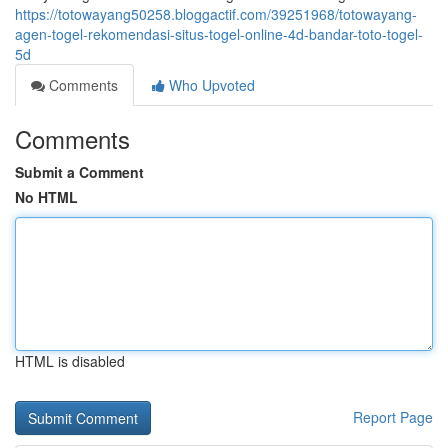
https://totowayang50258.bloggactif.com/39251968/totowayang-
agen-togel-rekomendasi-situs-togel-online-4d-bandar-toto-togel-
5d
Comments
Who Upvoted
Comments
Submit a Comment
No HTML
HTML is disabled
Report Page