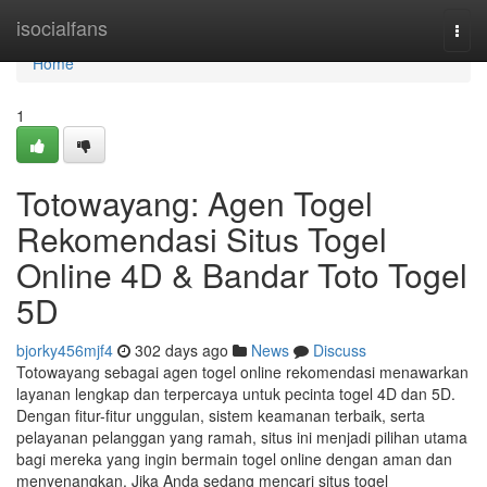
Home
isocialfans
Togg
navi
Home
1
Totowayang: Agen Togel
Rekomendasi Situs Togel
Online 4D & Bandar Toto Togel
5D
bjorky456mjf4
302 days ago
News
Discuss
Totowayang sebagai agen togel online rekomendasi menawarkan
layanan lengkap dan terpercaya untuk pecinta togel 4D dan 5D.
Dengan fitur-fitur unggulan, sistem keamanan terbaik, serta
pelayanan pelanggan yang ramah, situs ini menjadi pilihan utama
bagi mereka yang ingin bermain togel online dengan aman dan
menyenangkan. Jika Anda sedang mencari situs togel