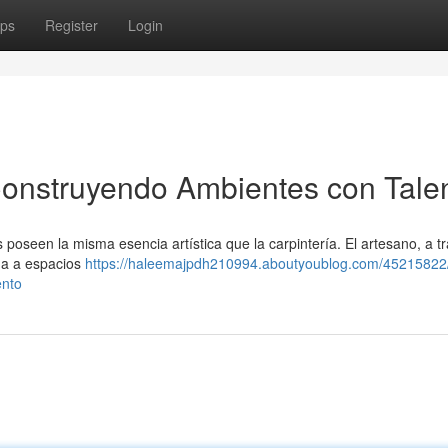
ps
Register
Login
Construyendo Ambientes con Tale
 poseen la misma esencia artística que la carpintería. El artesano, a t
ida a espacios
https://haleemajpdh210994.aboutyoublog.com/45215822/
ento