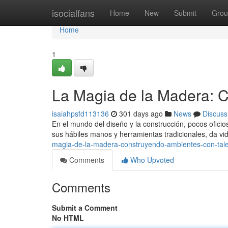
Home
isocialfans
Home
New
Submit
Grou
Home
1
La Magia de la Madera: 
isaiahpsfd113136
301 days ago
News
Discuss
En el mundo del diseño y la construcción, pocos oficios
sus hábiles manos y herramientas tradicionales, da v
magia-de-la-madera-construyendo-ambientes-con-tal
Comments
Who Upvoted
Comments
Submit a Comment
No HTML