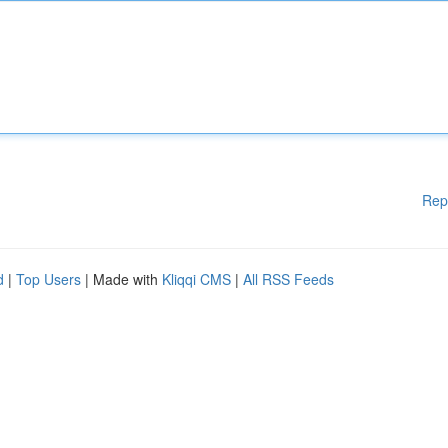
Rep
d
|
Top Users
| Made with
Kliqqi CMS
|
All RSS Feeds