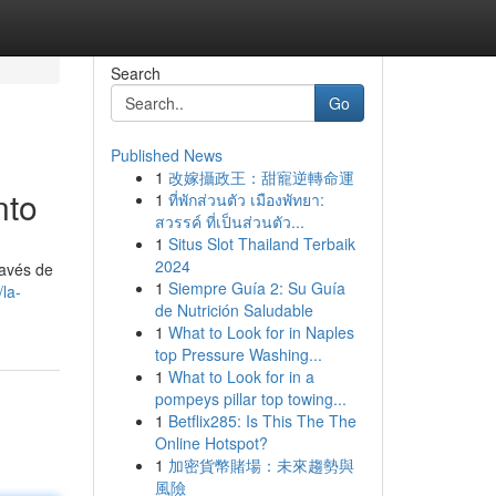
Search
Go
Published News
1
改嫁攝政王：甜寵逆轉命運
nto
1
ที่พักส่วนตัว เมืองพัทยา:
สวรรค์ ที่เป็นส่วนตัว...
1
Situs Slot Thailand Terbaik
2024
ravés de
1
Siempre Guía 2: Su Guía
la-
de Nutrición Saludable
1
What to Look for in Naples
top Pressure Washing...
1
What to Look for in a
pompeys pillar top towing...
1
Betflix285: Is This The The
Online Hotspot?
1
加密貨幣賭場：未來趨勢與
風險