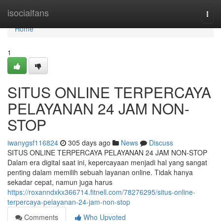
Home
isocialfans
Togg
navi
Home
1
SITUS ONLINE TERPERCAYA
PELAYANAN 24 JAM NON-
STOP
iwanygsf116824
305 days ago
News
Discuss
SITUS ONLINE TERPERCAYA PELAYANAN 24 JAM NON-STOP
Dalam era digital saat ini, kepercayaan menjadi hal yang sangat
penting dalam memilih sebuah layanan online. Tidak hanya
sekadar cepat, namun juga harus
https://roxanndxkx366714.fitnell.com/78276295/situs-online-
terpercaya-pelayanan-24-jam-non-stop
Comments
Who Upvoted