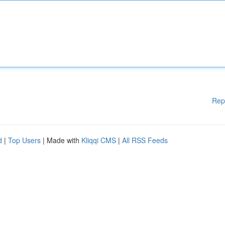
Rep
d
|
Top Users
| Made with
Kliqqi CMS
|
All RSS Feeds