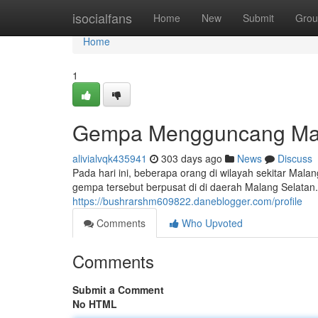
Home
isocialfans
Home
New
Submit
Grou
Home
1
Gempa Mengguncang Mal
alivialvqk435941
303 days ago
News
Discuss
Pada hari ini, beberapa orang di wilayah sekitar Ma
gempa tersebut berpusat di di daerah Malang Selatan.
https://bushrarshm609822.daneblogger.com/profile
Comments
Who Upvoted
Comments
Submit a Comment
No HTML