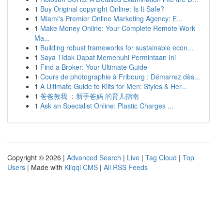
1
Buy Original copyright Online: Is It Safe?
1
Miami's Premier Online Marketing Agency: E...
1
Make Money Online: Your Complete Remote Work
Ma...
1
Building robust frameworks for sustainable econ...
1
Saya Tidak Dapat Memenuhi Permintaan Ini
1
Find a Broker: Your Ultimate Guide
1
Cours de photographie à Fribourg : Démarrez dès...
1
A Ultimate Guide to Kilts for Men: Styles & Her...
1
爸爸教我 ：新手爸妈 的育儿指南
1
Ask an Specialist Online: Plastic Charges ...
Copyright © 2026 |
Advanced Search
|
Live
|
Tag Cloud
|
Top
Users
| Made with
Kliqqi CMS
|
All RSS Feeds