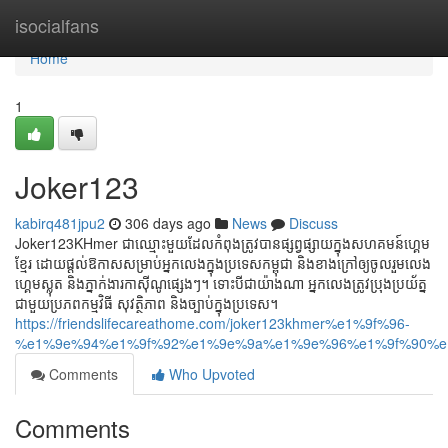
Home
isocialfans
Home
1
Joker123
kabirq481jpu2
306 days ago
News
Discuss
Joker123KHmer ជាឈ្មោះមួយដែលកំពុងត្រូវបានផ្សព្វផ្សាយក្នុងសហគមន៍ហ្គេម
ខ្មែរ ដោយផ្ដល់ឱកាសសម្រាប់អ្នកលេងក្នុងប្រទេសកម្ពុជា និងខាងក្រៅឲ្យចូលរួមលេង
ហ្គេមស្លុត និងភ្នាក់ងារកាស៊ីណូផ្សេងៗ។ ទោះបីជាយ៉ាងណា អ្នកលេងត្រូវប្រុងប្រយ័ត្ន
ជាមួយប្រភពកម្មវិធី សុវត្ថិភាព និងច្បាប់ក្នុងប្រទេស។
https://friendslifecareathome.com/joker123khmer%e1%9f%96-
%e1%9e%94%e1%9f%92%e1%9e%9a%e1%9e%96%e1%9f%90%e
Comments
Who Upvoted
Comments