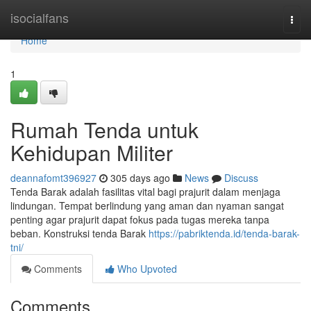
Home
isocialfans
Togg
navi
Home
1
Rumah Tenda untuk
Kehidupan Militer
deannafomt396927
305 days ago
News
Discuss
Tenda Barak adalah fasilitas vital bagi prajurit dalam menjaga
lindungan. Tempat berlindung yang aman dan nyaman sangat
penting agar prajurit dapat fokus pada tugas mereka tanpa
beban. Konstruksi tenda Barak
https://pabriktenda.id/tenda-barak-
tni/
Comments
Who Upvoted
Comments