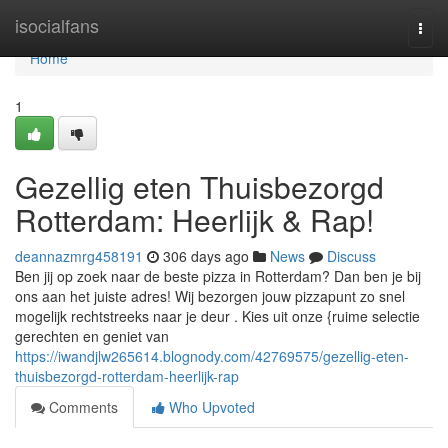
Home
isocialfans
Togg
navi
Home
1
Gezellig eten Thuisbezorgd
Rotterdam: Heerlijk & Rap!
deannazmrg458191
306 days ago
News
Discuss
Ben jij op zoek naar de beste pizza in Rotterdam? Dan ben je bij
ons aan het juiste adres! Wij bezorgen jouw pizzapunt zo snel
mogelijk rechtstreeks naar je deur . Kies uit onze {ruime selectie
gerechten en geniet van
https://iwandjlw265614.blognody.com/42769575/gezellig-eten-
thuisbezorgd-rotterdam-heerlijk-rap
Comments
Who Upvoted