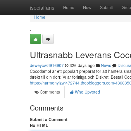
Home
isocialfans
Home
New
Submit
Grou
Home
1
Ultrasnabb Leverans Coc
deweycwzl916907
326 days ago
News
Discus
Cocodamol är ett populärt preparat för att hantera sm
direkt till din dörr. Vi är förlitliga och Diskret. Beställ 
https://harmonylzwi472744.theobloggers.com/4366350
Comments
Who Upvoted
Comments
Submit a Comment
No HTML