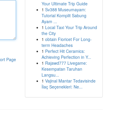
Your Ultimate Trip Guide
1
Sv388 Museumayam:
Tutorial Komplit Sabung
Ayam ...
1
Local Taxi Your Trip Around
the City
1
obtain Fioricet For Long-
term Headaches
1
Perfect Hit Ceramics:
Achieving Perfection in Y...
ort Page
1
Rajawd777 Livegame:
Kesempatan Taruhan
Langsu...
1
Vajinal Mantar Tedavisinde
İlaç Seçenekleri: Ne...