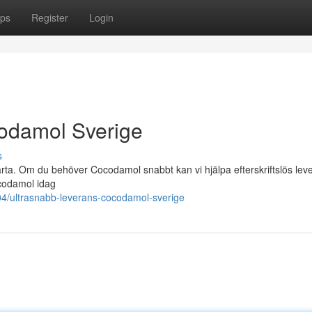
ps
Register
Login
odamol Sverige
s
ärta. Om du behöver Cocodamol snabbt kan vi hjälpa efterskriftslös lev
Cocodamol idag
4/ultrasnabb-leverans-cocodamol-sverige