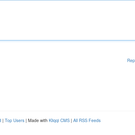
Rep
d
|
Top Users
| Made with
Kliqqi CMS
|
All RSS Feeds