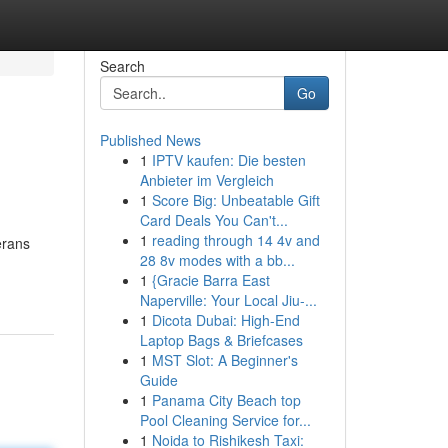
Search
Go
Published News
1
IPTV kaufen: Die besten
Anbieter im Vergleich
1
Score Big: Unbeatable Gift
Card Deals You Can't...
1
reading through 14 4v and
erans
28 8v modes with a bb...
1
{Gracie Barra East
Naperville: Your Local Jiu-...
1
Dicota Dubai: High-End
Laptop Bags & Briefcases
1
MST Slot: A Beginner's
Guide
1
Panama City Beach top
Pool Cleaning Service for...
1
Noida to Rishikesh Taxi: