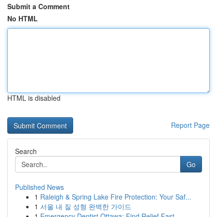
Submit a Comment
No HTML
HTML is disabled
Report Page
Search
Go
Published News
1
Raleigh & Spring Lake Fire Protection: Your Saf...
1
서울 내 질 성형 완벽한 가이드
1
Emergency Dentist Ottawa: Find Relief Fast