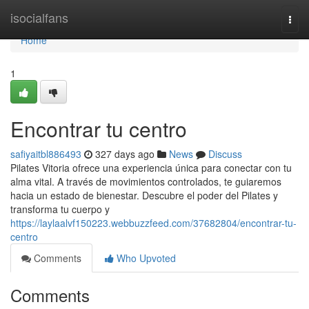
Home
isocialfans
Togg
navi
Home
1
Encontrar tu centro
safiyaitbl886493
327 days ago
News
Discuss
Pilates Vitoria ofrece una experiencia única para conectar con tu
alma vital. A través de movimientos controlados, te guiaremos
hacia un estado de bienestar. Descubre el poder del Pilates y
transforma tu cuerpo y
https://laylaalvf150223.webbuzzfeed.com/37682804/encontrar-tu-
centro
Comments
Who Upvoted
Comments