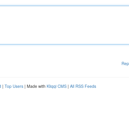
Rep
d
|
Top Users
| Made with
Kliqqi CMS
|
All RSS Feeds