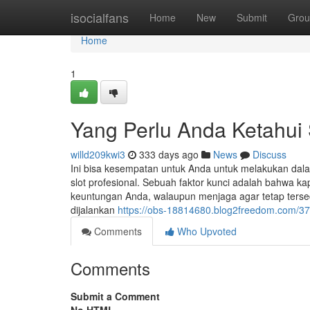
Home
isocialfans
Home
New
Submit
Grou
Home
1
Yang Perlu Anda Ketahu
willd209kwi3
333 days ago
News
Discuss
Ini bisa kesempatan untuk Anda untuk melakukan dala
slot profesional. Sebuah faktor kunci adalah bahwa
keuntungan Anda, walaupun menjaga agar tetap tersed
dijalankan
https://obs-18814680.blog2freedom.com/3
Comments
Who Upvoted
Comments
Submit a Comment