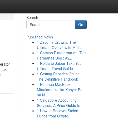
Search
Go
Published News
1
Zirconia Crowns: The
Ultimate Overview to Mat...
1
Camion Plataforma en {Dos
Hermanas Dos : Ay...
1
Noida to Jaipur Taxi: Your
erator
Ultimate Travel Guide
ntuk
1
Getting Peptides Online:
n
The Definitive Handbook
1
Ninunua MacBook
Mtaalamu katika Kenya: Bei
na N...
1
Singapore Accounting
Services: A Price Guide fo...
1
How to Recover Stolen
Funds from Crypto,