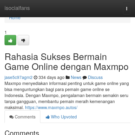
Home
isocialfans
Togg
navi
Home
1
Rahasia Sukses Bermain
Game Online dengan Maxmpo
jase5c97agm2
334 days ago
News
Discuss
Maxmpo menyediakan informasi penting untuk game online yang
bisa menguntungkan bagi para pemain game online se
Indonesia. Dengan Maxmpo, pengalaman bermain semakin seru
tanpa gangguan, membantu pemain meraih kemenangan
maksimal.
https://www.maxmpo.autos/
Comments
Who Upvoted
Comments