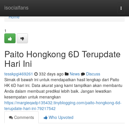
Home
isocialfans
Togg
navi
Home
1
Paito Hongkong 6D Terupdate
Hari Ini
tesskpgi469261
332 days ago
News
Discuss
Simak di bawah ini untuk mendapatkan hasil lengkap dari Paito
HK 6D hari ini. Data akurat yang kami tampilkan akan membantu
Anda dalam membuat prediksi lebih baik. Jangan lewatkan
kesempatan untuk menangkan
https://margieqadp135432.tinyblogging.com/paito-hongkong-6d-
terupdate-hari-ini-79217542
Comments
Who Upvoted