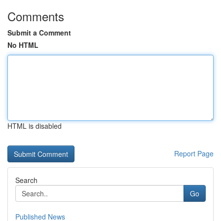
Comments
Submit a Comment
No HTML
HTML is disabled
Report Page
Search
Go
Published News