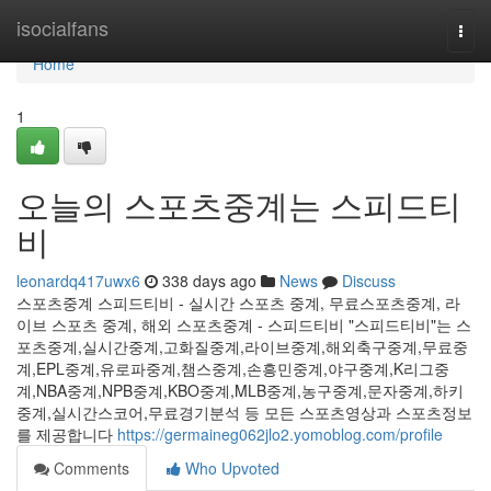
Home
isocialfans
Togg
navi
Home
1
오늘의 스포츠중계는 스피드티
비
leonardq417uwx6
338 days ago
News
Discuss
스포츠중계 스피드티비 - 실시간 스포츠 중계, 무료스포츠중계, 라
이브 스포츠 중계, 해외 스포츠중계 - 스피드티비 "스피드티비"는 스
포츠중계,실시간중계,고화질중계,라이브중계,해외축구중계,무료중
계,EPL중계,유로파중계,챔스중계,손흥민중계,야구중계,K리그중
계,NBA중계,NPB중계,KBO중계,MLB중계,농구중계,문자중계,하키
중계,실시간스코어,무료경기분석 등 모든 스포츠영상과 스포츠정보
를 제공합니다
https://germaineg062jlo2.yomoblog.com/profile
Comments
Who Upvoted