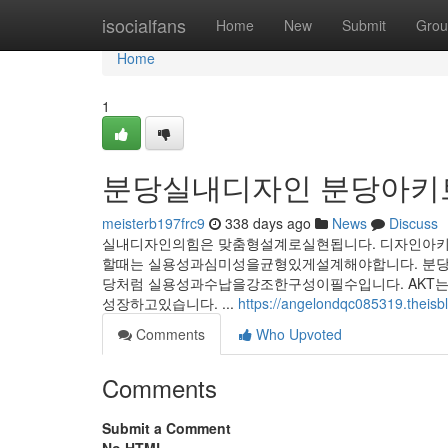
Home
isocialfans
Home
New
Submit
Grou
Home
1
분당실내디자인 분당아키
meisterb197frc9
338 days ago
News
Discuss
실내디자인의힘은 맞춤형설계로실현됩니다. 디자인아
할때는 실용성과심미성을균형있게설계해야합니다. 분
당처럼 실용성과수납을강조한구성이필수입니다. AKT
성장하고있습니다. ...
https://angelondqc085319.
Comments
Who Upvoted
Comments
Submit a Comment