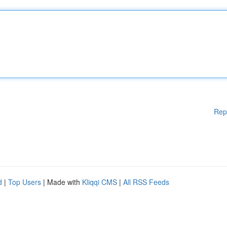
Rep
d
|
Top Users
| Made with
Kliqqi CMS
|
All RSS Feeds