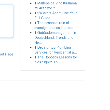
1
Maltepe'de Vinç Kiralama
mi Aranıyor ?
1
9Wickets Agent List: Your
Full Guide
1
The essential role of
oversight bodies in prese...
1
Gebäudemanagement in
Deutschland: Trends und
He...
1
Decatur top Plumbing
Services for Residential a...
ort Page
1
The Robotics Lessons for
Kids : Ignite Th...