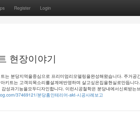
ps
Register
Login
트 현장이야기
키트는 분당지역을중심으로 프리미엄리모델링을완성해왔습니다. 주거공
당아키트는 고객의목소리를설계에반영하며 살고싶은집을현실로만듭니다.
는 감성과기능을모두디자인합니다. 이런시공철학은 분당내에서신뢰받는
theisblog.com/37469121/분당홈인테리어-akt-시공사례보고