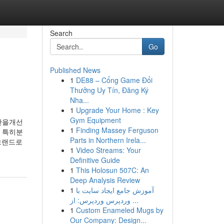
Search
Go
Published News
1
DE88 – Cổng Game Đổi
Thưởng Uy Tín, Đăng Ký
Nha...
1
Upgrade Your Home : Key
Gym Equipment
간을개선
1
Finding Massey Ferguson
 특히분
Parts in Northern Irela...
브랜드로
1
Video Streams: Your
Definitive Guide
1
This Holosun 507C: An
Deep Analysis Review
1
آموزش جامع ایجاد سایت با
وردپرس وردپرس: از ...
1
Custom Enameled Mugs by
Our Company: Design...