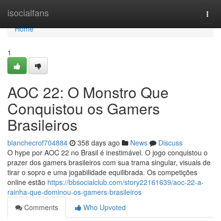
Home
isocialfans
Togg
navi
Home
1
AOC 22: O Monstro Que
Conquistou os Gamers
Brasileiros
blanchecrof704884
358 days ago
News
Discuss
O hype por AOC 22 no Brasil é inestimável. O jogo conquistou o
prazer dos gamers brasileiros com sua trama singular, visuais de
tirar o sopro e uma jogabilidade equilibrada. Os competições
online estão
https://bbsocialclub.com/story22161639/aoc-22-a-
rainha-que-dominou-os-gamers-brasileiros
Comments
Who Upvoted