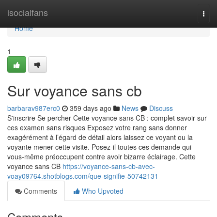
Home
isocialfans
Togg
navi
Home
1
Sur voyance sans cb
barbarav987erc0
359 days ago
News
Discuss
S'inscrire Se percher Cette voyance sans CB : complet savoir sur
ces examen sans risques Exposez votre rang sans donner
exagérément à l’égard de détail alors laissez ce voyant ou la
voyante mener cette visite. Posez-il toutes ces demande qui
vous-même préoccupent contre avoir bizarre éclairage. Cette
voyance sans CB
https://voyance-sans-cb-avec-
voay09764.shotblogs.com/que-signifie-50742131
Comments
Who Upvoted
Comments