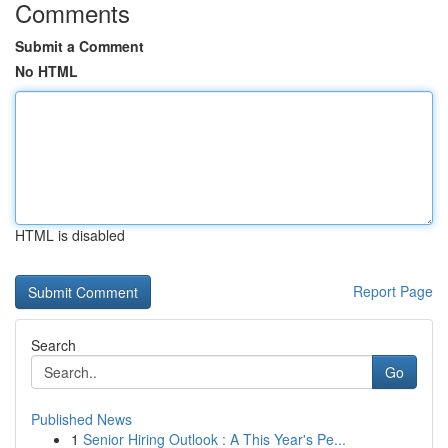
Comments
Submit a Comment
No HTML
HTML is disabled
Report Page
Search
Go
Published News
1
Senior Hiring Outlook : A This Year's Pe...