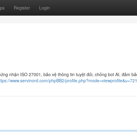
ps
Register
Login
ng nhận ISO 27001, bảo vệ thông tin tuyệt đối, chống bot AI, đảm bả
ttps://www.servinord.com/phpBB2/profile.php?mode=viewprofile&u=72