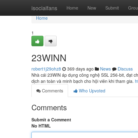
Home
isocialfans
Home
New
Submit
Grou
Home
1
23WINN
robert1j29ohz8
369 days ago
News
Discuss
Nhà cái 23WIN áp dụng công nghệ SSL 256-bit, đạt chứ
dịch an toàn và minh bạch cho hội viên khi tham gia.
h
Comments
Who Upvoted
Comments
Submit a Comment
No HTML