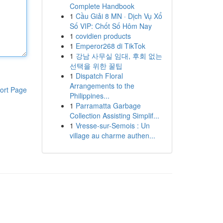
Complete Handbook
1
Cầu Giải 8 MN · Dịch Vụ Xổ
Số VIP: Chốt Số Hôm Nay
1
covidien products
1
Emperor268 di TikTok
1
강남 사무실 임대, 후회 없는
선택을 위한 꿀팁
1
Dispatch Floral
Arrangements to the
ort Page
Philippines...
1
Parramatta Garbage
Collection Assisting Simplif...
1
Vresse-sur-Semois : Un
village au charme authen...