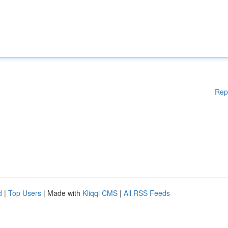
Rep
d
|
Top Users
| Made with
Kliqqi CMS
|
All RSS Feeds