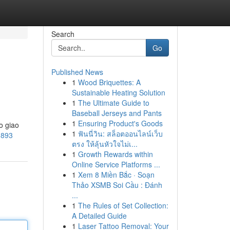
Search
Go
Published News
1
Wood Briquettes: A
Sustainable Heating Solution
1
The Ultimate Guide to
Baseball Jerseys and Pants
1
Ensuring Product's Goods
o giao
1
ฟันนี่วิน: สล็อตออนไลน์เว็บ
1893
ตรง ให้ลุ้นหัวใจไม่เ...
1
Growth Rewards within
Online Service Platforms ...
1
Xem 8 Miền Bắc · Soạn
Thảo XSMB Soi Cầu : Đánh
...
1
The Rules of Set Collection:
A Detailed Guide
1
Laser Tattoo Removal: Your