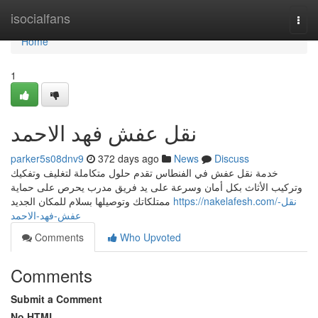
Home
isocialfans
Togg
navi
Home
1
نقل عفش فهد الاحمد
parker5s08dnv9
372 days ago
News
Discuss
خدمة نقل عفش في الفنطاس تقدم حلول متكاملة لتغليف وتفكيك
وتركيب الأثاث بكل أمان وسرعة على يد فريق مدرب يحرص على حماية
https://nakelafesh.com/نقل-
ممتلكاتك وتوصيلها بسلام للمكان الجديد
عفش-فهد-الاحمد
Comments
Who Upvoted
Comments
Submit a Comment
No HTML