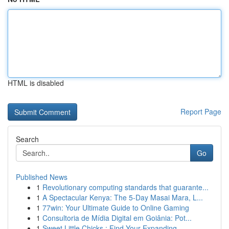
HTML is disabled
Report Page
Search
Go
Published News
1
Revolutionary computing standards that guarante...
1
A Spectacular Kenya: The 5-Day Masai Mara, L...
1
77win: Your Ultimate Guide to Online Gaming
1
Consultoria de Mídia Digital em Goiânia: Pot...
1
Sweet Little Chicks : Find Your Expanding...