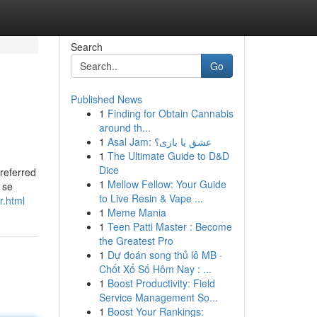
Search
Go
Published News
1
Finding for Obtain Cannabis
around th...
1
Asal Jam: عشق یا بازی؟
1
The Ultimate Guide to D&D
Dice
preferred
1
Mellow Fellow: Your Guide
 se
to Live Resin & Vape ...
r.html
1
Meme Mania
1
Teen Patti Master : Become
the Greatest Pro
1
Dự đoán song thủ lô MB ·
Chốt Xổ Số Hôm Nay : ...
1
Boost Productivity: Field
Service Management So...
1
Boost Your Rankings: