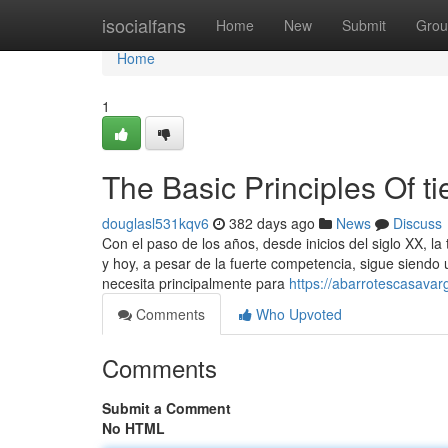
Home
isocialfans
Home
New
Submit
Grou
Home
1
The Basic Principles Of t
douglasl531kqv6
382 days ago
News
Discuss
Con el paso de los años, desde inicios del siglo XX, la 
y hoy, a pesar de la fuerte competencia, sigue siendo
necesita principalmente para
https://abarrotescasava
Comments
Who Upvoted
Comments
Submit a Comment
No HTML