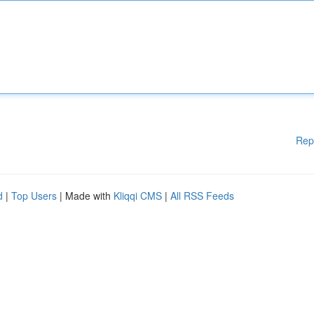
Rep
d
|
Top Users
| Made with
Kliqqi CMS
|
All RSS Feeds