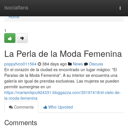
Home
isocialfans
Togg
navi
Home
1
La Perla de la Moda Femenina
poppyfvco011564
384 days ago
News
Discuss
En el corazón de la ciudad es encontrado un lugar mágico: "El
Paraíso de la Moda Femenina". A su interior se encuentra una
galería sin igual de prendas exclusivas. Las mujeres se pueden
permitir sumergirse en un
https://mariamlqcu924331.bloggazza.com/35197418/el-cielo-de-
la-moda-femenina
Comments
Who Upvoted
Comments