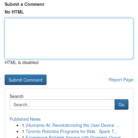
Submit a Comment
No HTML
HTML is disabled
Report Page
Search
Go
Published News
1
{Humanio AI: Revolutionizing the User-Device ...
1
Toronto Robotics Programs for Kids : Spark T...
1
Experience Reliable Service with Downers Grove ...