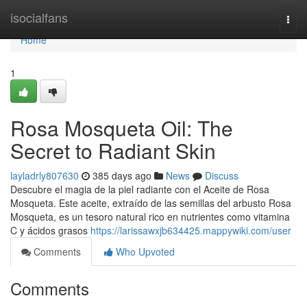
Home
isocialfans
Togg
navi
Home
1
Rosa Mosqueta Oil: The
Secret to Radiant Skin
layladrly807630
385 days ago
News
Discuss
Descubre el magia de la piel radiante con el Aceite de Rosa
Mosqueta. Este aceite, extraído de las semillas del arbusto Rosa
Mosqueta, es un tesoro natural rico en nutrientes como vitamina
C y ácidos grasos
https://larissawxjb634425.mappywiki.com/user
Comments
Who Upvoted
Comments