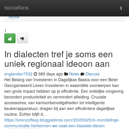
Home
isocialfans
Togg
navi
Home
1
In dialecten tref je soms een
uniek regionaal ideoon aan
englandsn7532
385 days ago
News
Discuss
Het Belang van Investeren in Dagelijkse Basics voor een Beter
Georganiseerd Leven Investeren in essentiële voorwerpen kan
een grote impact hebben op je efficiëntie. Een ordelijke omgeving
bevordert productiviteit en vermindert afleiding. Cruciale
accessoires, van kantoorbenodigdheden tot intelligente
keukenapparatuur, dragen bij aan een efficiëntere dagelijkse
routine. Echter blijft d...
https://lorenzoffaxp.bloggadores.com/35335025/in-mondelinge-
communicatie-herkennen-we-vaak-een-klassiek-ideoon