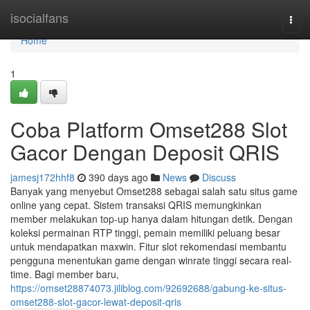
Home
isocialfans
Togg
navi
Home
1
Coba Platform Omset288 Slot
Gacor Dengan Deposit QRIS
jamesj172hhf8
390 days ago
News
Discuss
Banyak yang menyebut Omset288 sebagai salah satu situs game
online yang cepat. Sistem transaksi QRIS memungkinkan
member melakukan top-up hanya dalam hitungan detik. Dengan
koleksi permainan RTP tinggi, pemain memiliki peluang besar
untuk mendapatkan maxwin. Fitur slot rekomendasi membantu
pengguna menentukan game dengan winrate tinggi secara real-
time. Bagi member baru,
https://omset28874073.jiliblog.com/92692688/gabung-ke-situs-
omset288-slot-gacor-lewat-deposit-qris