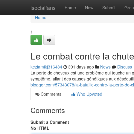
Home
isocialfans
Home
New
Submit
Grou
Home
1
Le combat contre la chut
keziamikj316484
391 days ago
News
Discuss
La perte de cheveux est une problème qui touche un 
symptôme, allant des causes génétiques aux déséquili
blogger.com/57343678/la-bataille-contre-la-perte-de-
Comments
Who Upvoted
Comments
Submit a Comment
No HTML