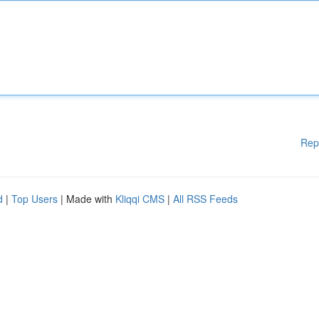
Rep
d
|
Top Users
| Made with
Kliqqi CMS
|
All RSS Feeds