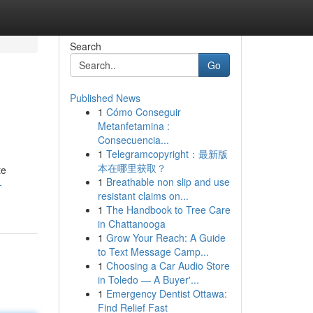
Search
Go
Published News
1
Cómo Conseguir
Metanfetamina :
Consecuencia...
1
Telegramcopyright：最新版
本在哪里获取？
te
1
Breathable non slip and use
-
resistant claims on...
1
The Handbook to Tree Care
in Chattanooga
1
Grow Your Reach: A Guide
to Text Message Camp...
1
Choosing a Car Audio Store
in Toledo — A Buyer'...
1
Emergency Dentist Ottawa:
Find Relief Fast