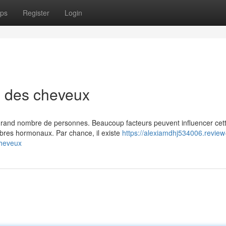
ps
Register
Login
e des cheveux
grand nombre de personnes. Beaucoup facteurs peuvent influencer cet
bres hormonaux. Par chance, il existe
https://alexiamdhj534006.review
cheveux