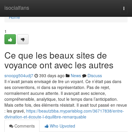
Home
isocialfans
Togg
navi
Home
1
Ce que les beaux sites de
voyance ont avec les autres
snoopg504udj7
393 days ago
News
Discuss
Il n’avait jamais envisagé de lire un voyant. Ce n’était pas dans
ses conventions, ni dans sa représentation. Pas de rejet,
normalement aucune attente. Il avançait avec science,
compréhensible, analytique, tout le temps dans l’anticipation.
Mais cette fois, des éléments résistait. Il avait tout passé en revue
: les gravé,
https://beautzbba.myparisblog.com/36717838/entre-
divination-et-écoute-l-équilibre-remarquable
Comments
Who Upvoted