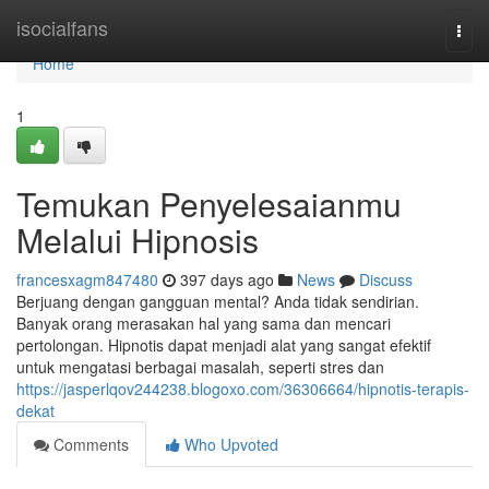
Home
isocialfans
Togg
navi
Home
1
Temukan Penyelesaianmu
Melalui Hipnosis
francesxagm847480
397 days ago
News
Discuss
Berjuang dengan gangguan mental? Anda tidak sendirian.
Banyak orang merasakan hal yang sama dan mencari
pertolongan. Hipnotis dapat menjadi alat yang sangat efektif
untuk mengatasi berbagai masalah, seperti stres dan
https://jasperlqov244238.blogoxo.com/36306664/hipnotis-terapis-
dekat
Comments
Who Upvoted