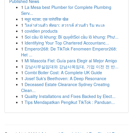
Published News
1
La Mesa best Plumber for Complete Plumbing
Serv...
1
मधुर मटका: एक पारंपरिक खेळ
1
วิลล่าส่วนตัว พัทยา: สวรรค์ ส่วนตัว ริม ทะเล
1
covidien products
1
Soi cầu lô khung: Bí quyếtSoi cầu lô khung: Phư...
1
Identifying Your Top Chartered Accountanc...
1
Emperor268: De TikTok Fenomeen Emperor268:
Het ...
1
Mi Mascota Fiel: Guía para Elegir al Mejor Amigo
1
강남사무실임대와 강남사옥임대, 기업 이전 전 반...
1
Combi Boiler Cost: A Complete UK Guide
1
Josef Suk's Beethoven: A Deep Resonance
1
Deceased Estate Clearance Sydney Creating
Clean...
1
Quality Installations and Fixes Backed by Elect...
1
Tips Mendapatkan Pengikut TikTok : Panduan...