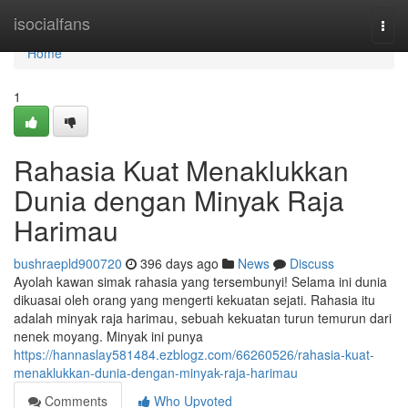
Home
isocialfans
Togg
navi
Home
1
Rahasia Kuat Menaklukkan
Dunia dengan Minyak Raja
Harimau
bushraepld900720
396 days ago
News
Discuss
Ayolah kawan simak rahasia yang tersembunyi! Selama ini dunia
dikuasai oleh orang yang mengerti kekuatan sejati. Rahasia itu
adalah minyak raja harimau, sebuah kekuatan turun temurun dari
nenek moyang. Minyak ini punya
https://hannaslay581484.ezblogz.com/66260526/rahasia-kuat-
menaklukkan-dunia-dengan-minyak-raja-harimau
Comments
Who Upvoted