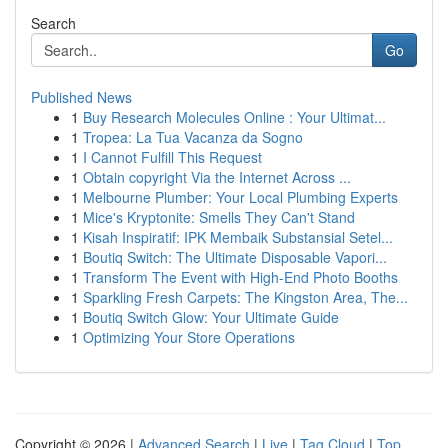
Search
Go
Published News
1
Buy Research Molecules Online : Your Ultimat...
1
Tropea: La Tua Vacanza da Sogno
1
I Cannot Fulfill This Request
1
Obtain copyright Via the Internet Across ...
1
Melbourne Plumber: Your Local Plumbing Experts
1
Mice's Kryptonite: Smells They Can't Stand
1
Kisah Inspiratif: IPK Membaik Substansial Setel...
1
Boutiq Switch: The Ultimate Disposable Vapori...
1
Transform The Event with High-End Photo Booths
1
Sparkling Fresh Carpets: The Kingston Area, The...
1
Boutiq Switch Glow: Your Ultimate Guide
1
Optimizing Your Store Operations
Copyright © 2026 |
Advanced Search
|
Live
|
Tag Cloud
|
Top