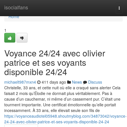
Home
isocialfans
Togg
navi
Home
1
Voyance 24/24 avec olivier
patrice et ses voyants
disponible 24/24
michaelt987mxn4
411 days ago
News
Discuss
Christelle, 33 ans, et cette nuit où elle a craqué sans alerter Cela
faisait 2 mois qu’Élodie ne dormait plus véritablement. Pas à
cause d’un cauchemar, ni même d’un cassement pur. C’était une
tourment importante. Une certificat émotionnelle qu’elle portait
incessamment. À 33 ans, elle élevait seule son fils de
https://voyanceaudiotel05948.shoutmyblog.com/34873042/voyance-
24-24-avec-olivier-patrice-et-ses-voyants-disponible-24-24