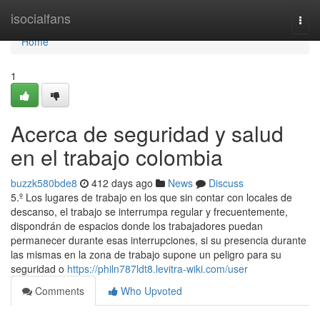
Home
isocialfans
Togg
navi
Home
1
Acerca de seguridad y salud
en el trabajo colombia
buzzk580bde8
412 days ago
News
Discuss
5.º Los lugares de trabajo en los que sin contar con locales de
descanso, el trabajo se interrumpa regular y frecuentemente,
dispondrán de espacios donde los trabajadores puedan
permanecer durante esas interrupciones, si su presencia durante
las mismas en la zona de trabajo supone un peligro para su
seguridad o
https://philn787ldt8.levitra-wiki.com/user
Comments
Who Upvoted