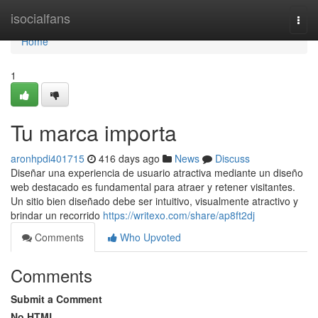
Home
isocialfans
Togg
navi
Home
1
Tu marca importa
aronhpdi401715
416 days ago
News
Discuss
Diseñar una experiencia de usuario atractiva mediante un diseño
web destacado es fundamental para atraer y retener visitantes.
Un sitio bien diseñado debe ser intuitivo, visualmente atractivo y
brindar un recorrido
https://writexo.com/share/ap8ft2dj
Comments
Who Upvoted
Comments
Submit a Comment
No HTML