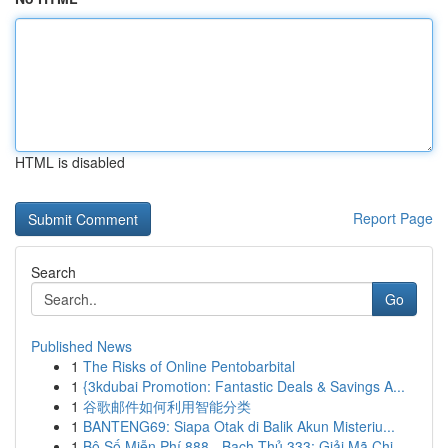
HTML is disabled
Report Page
Search
Go
Published News
1
The Risks of Online Pentobarbital
1
{3kdubai Promotion: Fantastic Deals & Savings A...
1
谷歌邮件如何利用智能分类
1
BANTENG69: Siapa Otak di Balik Akun Misteriu...
1
Bộ Số Miễn Phí 888 - Bạch Thủ 333: Giải Mã Chi...