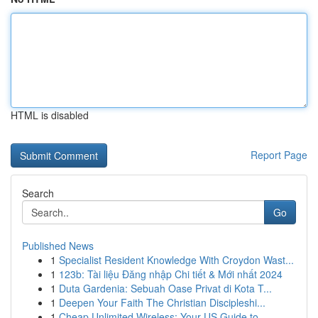
HTML is disabled
Report Page
Search
Go
Published News
1
Specialist Resident Knowledge With Croydon Wast...
1
123b: Tài liệu Đăng nhập Chi tiết & Mới nhất 2024
1
Duta Gardenia: Sebuah Oase Privat di Kota T...
1
Deepen Your Faith The Christian Discipleshi...
1
Cheap Unlimited Wireless: Your US Guide to