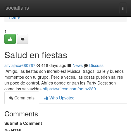
Home
isocialfans
Togg
navi
Home
1
Salud en fiestas
aliviajaxa680767
418 days ago
News
Discuss
¡Amigo, las fiestas son increíbles! Música, tragos, baile y buenos
momentos con tu grupo. Pero a veces, las cosas pueden salirse
un poco de control. Ahí es donde entran los Party Docs: son
como los salvavidas
https://writexo.com/bethz289
Comments
Who Upvoted
Comments
Submit a Comment
No HTML