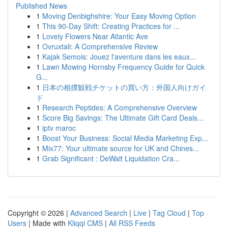
Published News
1
Moving Denbighshire: Your Easy Moving Option
1
This 90-Day Shift: Creating Practices for ...
1
Lovely Flowers Near Atlantic Ave
1
Ovruxtali: A Comprehensive Review
1
Kajak Semois: Jouez l'aventure dans les eaux...
1
Lawn Mowing Hornsby Frequency Guide for Quick
G...
1
日本の相撲観戦チケットの買い方：外国人向けガイ
ド
1
Research Peptides: A Comprehensive Overview
1
Score Big Savings: The Ultimate Gift Card Deals...
1
iptv maroc
1
Boost Your Business: Social Media Marketing Exp...
1
Mix77: Your ultimate source for UK and Chines...
1
Grab Significant : DeWalt Liquidation Cra...
Copyright © 2026 |
Advanced Search
|
Live
|
Tag Cloud
|
Top
Users
| Made with
Kliqqi CMS
|
All RSS Feeds