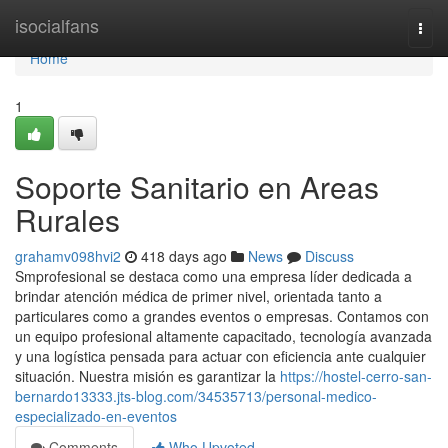
Home
isocialfans
Togg
navi
Home
1
Soporte Sanitario en Areas
Rurales
grahamv098hvi2
418 days ago
News
Discuss
Smprofesional se destaca como una empresa líder dedicada a
brindar atención médica de primer nivel, orientada tanto a
particulares como a grandes eventos o empresas. Contamos con
un equipo profesional altamente capacitado, tecnología avanzada
y una logística pensada para actuar con eficiencia ante cualquier
situación. Nuestra misión es garantizar la
https://hostel-cerro-san-
bernardo13333.jts-blog.com/34535713/personal-medico-
especializado-en-eventos
Comments
Who Upvoted