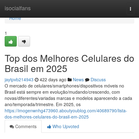
Home
isocialfans
Togg
navi
Home
1
Top dos Melhores Celulares do
Brasil em 2025
jaytpvb214943
422 days ago
News
Discuss
O mercado de celulares/smartphones/dispositivos móveis no
Brasil está sempre em evolução/mudando/crescendo, com
novas/diferentes/variadas marcas e modelos aparecendo a cada
ano/temporada/trimestre. Em 2025, os
https://imogenwnhg473960.aboutyoublog.com/40689790/lista-
dos-melhores-celulares-do-brasil-em-2025
Comments
Who Upvoted