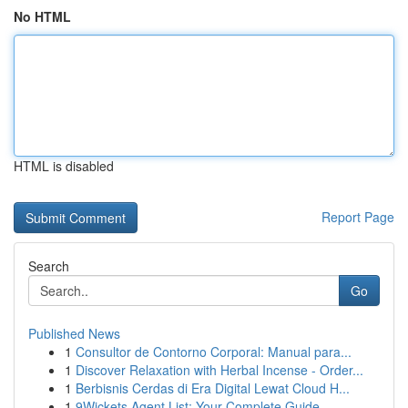
No HTML
HTML is disabled
Report Page
Search
Go
Published News
1
Consultor de Contorno Corporal: Manual para...
1
Discover Relaxation with Herbal Incense - Order...
1
Berbisnis Cerdas di Era Digital Lewat Cloud H...
1
9Wickets Agent List: Your Complete Guide