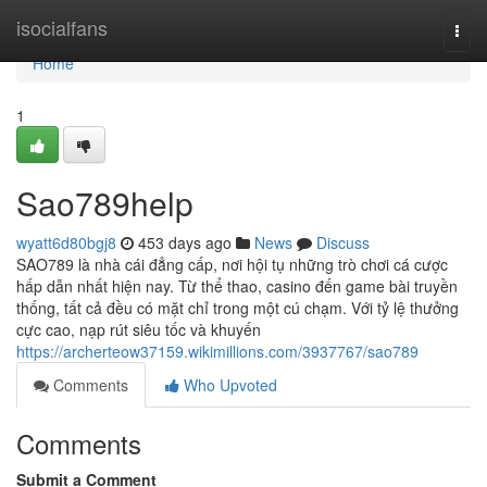
Home
isocialfans
Togg
navi
Home
1
Sao789help
wyatt6d80bgj8
453 days ago
News
Discuss
SAO789 là nhà cái đẳng cấp, nơi hội tụ những trò chơi cá cược
hấp dẫn nhất hiện nay. Từ thể thao, casino đến game bài truyền
thống, tất cả đều có mặt chỉ trong một cú chạm. Với tỷ lệ thưởng
cực cao, nạp rút siêu tốc và khuyến
https://archerteow37159.wikimillions.com/3937767/sao789
Comments
Who Upvoted
Comments
Submit a Comment