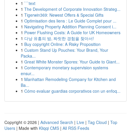
1
```text
1
The Development of Corporate Innovation Strateg...
1
Tigerwin369: Newest Offers & Special Gifts
1
Optimisation des liens : Le Guide Complet pour ...
1
Navigating Property Addition Planning Consent i...
1
Power Flushing Costs: A Guide for UK Homeowners
1
다낭 유흥의 밤, 짜릿한 경험을 찾아서!
1
Buy copyright Online: A Risky Proposition
1
Custom Stand Up Pouches: Your Brand, Your
Packa...
1
Great White Monster Spores: Your Guide to Giant...
1
Contemporary monetary supervision systems
ensur...
1
Manhattan Remodeling Company for Kitchen and
Ba...
1
Cómo evaluar guardias corporativos con un enfoq...
Copyright © 2026 |
Advanced Search
|
Live
|
Tag Cloud
|
Top
Users
| Made with
Kliqqi CMS
|
All RSS Feeds