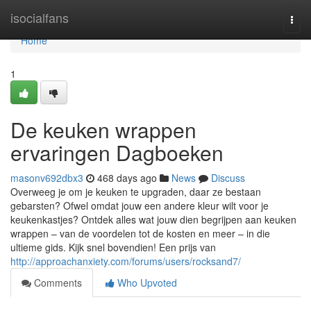
Home
isocialfans
Togg
navi
Home
1
De keuken wrappen
ervaringen Dagboeken
masonv692dbx3
468 days ago
News
Discuss
Overweeg je om je keuken te upgraden, daar ze bestaan
gebarsten? Ofwel omdat jouw een andere kleur wilt voor je
keukenkastjes? Ontdek alles wat jouw dien begrijpen aan keuken
wrappen – van de voordelen tot de kosten en meer – in die
ultieme gids. Kijk snel bovendien! Een prijs van
http://approachanxiety.com/forums/users/rocksand7/
Comments
Who Upvoted