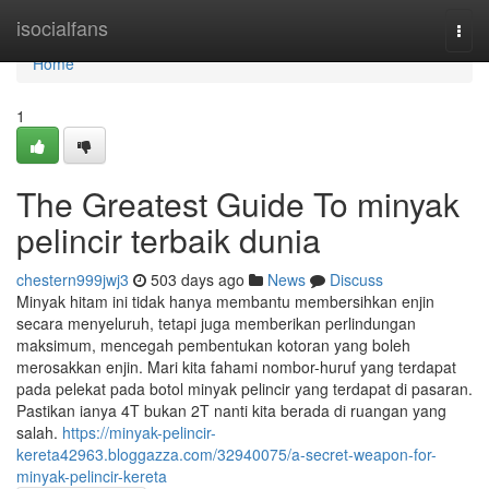
Home
isocialfans
Togg
navi
Home
1
The Greatest Guide To minyak
pelincir terbaik dunia
chestern999jwj3
503 days ago
News
Discuss
Minyak hitam ini tidak hanya membantu membersihkan enjin
secara menyeluruh, tetapi juga memberikan perlindungan
maksimum, mencegah pembentukan kotoran yang boleh
merosakkan enjin. Mari kita fahami nombor-huruf yang terdapat
pada pelekat pada botol minyak pelincir yang terdapat di pasaran.
Pastikan ianya 4T bukan 2T nanti kita berada di ruangan yang
salah.
https://minyak-pelincir-
kereta42963.bloggazza.com/32940075/a-secret-weapon-for-
minyak-pelincir-kereta