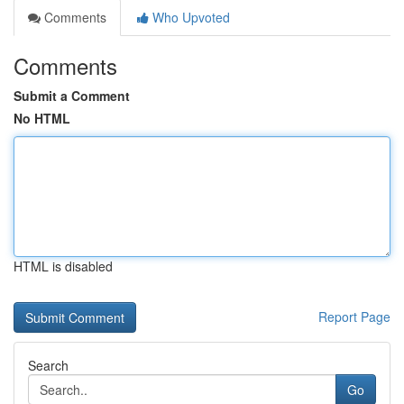
Comments
Who Upvoted
Comments
Submit a Comment
No HTML
HTML is disabled
Report Page
Search
Go